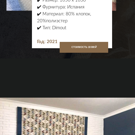
✔️ Размер: 1650 х 1630
✔️ Фурнитура: Испания
✔️ Материал: 80% хлопок,
20%полиэстер
✔️ Тип: Dimout
Год: 2021
СТОИМОСТЬ 18 000 ₽